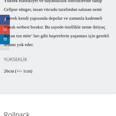
Yüksek elastikiyet ve dayanıklılık özelliklerine sahip
Cellpur sünger, insan vücudu tarafından salınan nemi
emerek kendi yapısında depolar ve zamanla kademeli
olarak serbest bırakır. Bu sayede özellikle neme ihtiyaç
duyan toz mite’ ları gibi haşerelerin yaşaması için gerekli
ortamı yok eder.
YÜKSEKLİK
26cm (+/- 1cm)
Rollpack