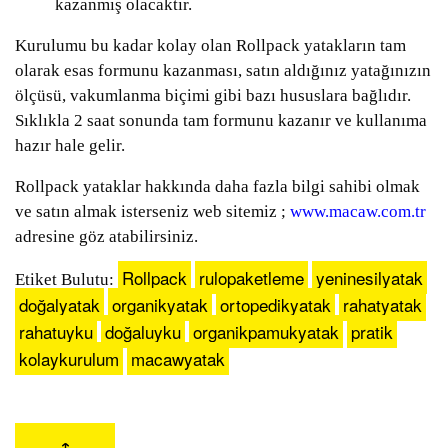
kazanmış olacaktır.
Kurulumu bu kadar kolay olan Rollpack yatakların tam
olarak esas formunu kazanması, satın aldığınız yatağınızın
ölçüsü, vakumlanma biçimi gibi bazı hususlara bağlıdır.
Sıklıkla 2 saat sonunda tam formunu kazanır ve kullanıma
hazır hale gelir.
Rollpack yataklar hakkında daha fazla bilgi sahibi olmak
ve satın almak isterseniz web sitemiz ;
www.macaw.com.tr
adresine göz atabilirsiniz.
Rollpack
rulopaketleme
yeninesilyatak
Etiket Bulutu:
doğalyatak
organikyatak
ortopedikyatak
rahatyatak
rahatuyku
doğaluyku
organikpamukyatak
pratik
kolaykurulum
macawyatak