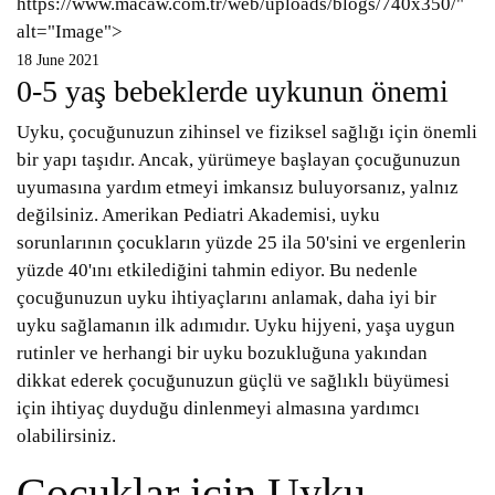
https://www.macaw.com.tr/web/uploads/blogs/740x350/"
alt="Image">
18 June 2021
0-5 yaş bebeklerde uykunun önemi
Uyku, çocuğunuzun zihinsel ve fiziksel sağlığı için önemli
bir yapı taşıdır. Ancak, yürümeye başlayan çocuğunuzun
uyumasına yardım etmeyi imkansız buluyorsanız, yalnız
değilsiniz. Amerikan Pediatri Akademisi, uyku
sorunlarının çocukların yüzde 25 ila 50'sini ve ergenlerin
yüzde 40'ını etkilediğini tahmin ediyor. Bu nedenle
çocuğunuzun uyku ihtiyaçlarını anlamak, daha iyi bir
uyku sağlamanın ilk adımıdır. Uyku hijyeni, yaşa uygun
rutinler ve herhangi bir uyku bozukluğuna yakından
dikkat ederek çocuğunuzun güçlü ve sağlıklı büyümesi
için ihtiyaç duyduğu dinlenmeyi almasına yardımcı
olabilirsiniz.
Çocuklar için Uyku