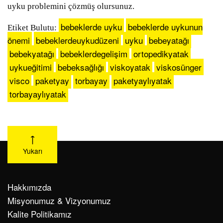
uyku problemini çözmüş olursunuz.
bebeklerde uyku
bebeklerde uykunun
Etiket Bulutu:
önemi
bebeklerdeuykudüzeni
uyku
bebeyatağı
bebekyatağı
bebeklerdegelişim
ortopedikyatak
uykueğitimi
bebeksağlığı
viskoyatak
viskosünger
visco
paketyay
torbayay
paketyaylıyatak
torbayaylıyatak
Yukarı
Hakkımızda
Misyonumuz & Vizyonumuz
Kalite Politikamız